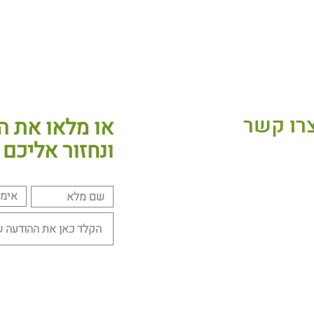
רו קשר
או מלאו את ה
ונחזור אליכם
נייני משולמי
בת 58 תל אביב, ישראל
שרדים: 03-5600491
לקת שיווק: 1700-700-948
ו לשלוח לנו אימייל:
office@meshulami.co.i