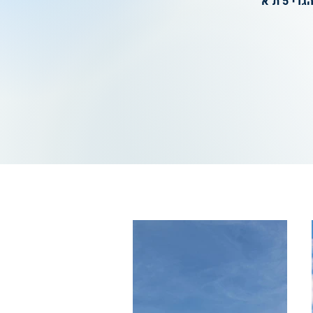
י 5 ת"א