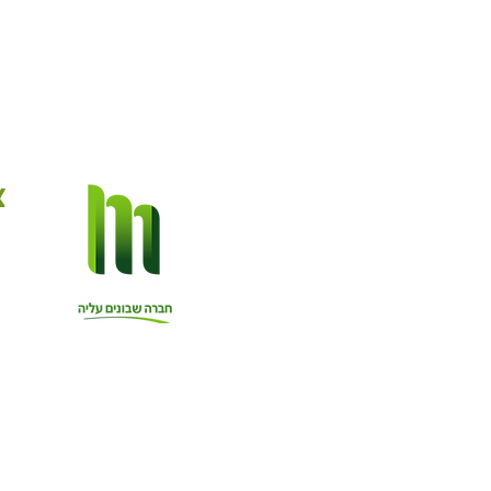
צ
ב
הרכ
למ
מח
א
l