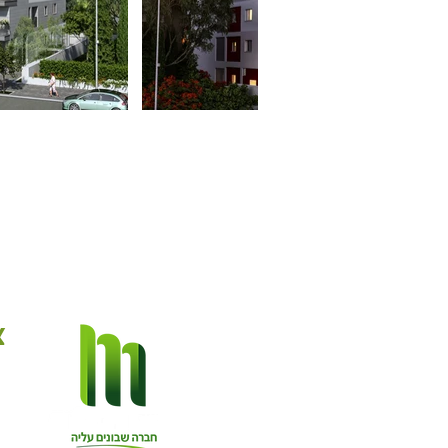
צ
ב
הרכ
למ